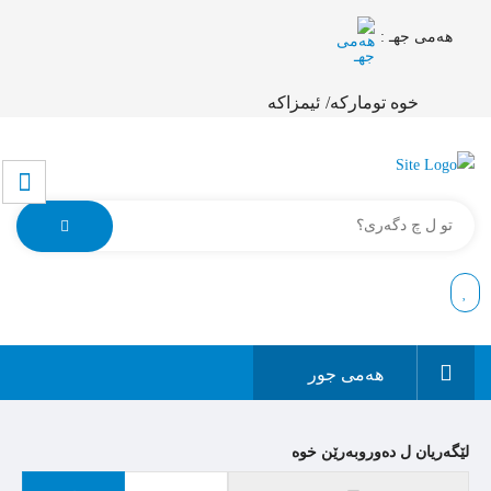
هەمی جهـ :
خوە تومارکە/
ئیمزاکە
هەمی جور
لێگەریان ل دەوروبەرێن خوە