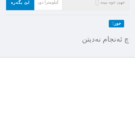
لێ بگەرە
جور
چ ئەنجام نەدیتن