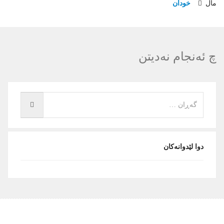
مال
خودان
چ ئەنجام نەدیتن
دوا لێدوانه‌کان