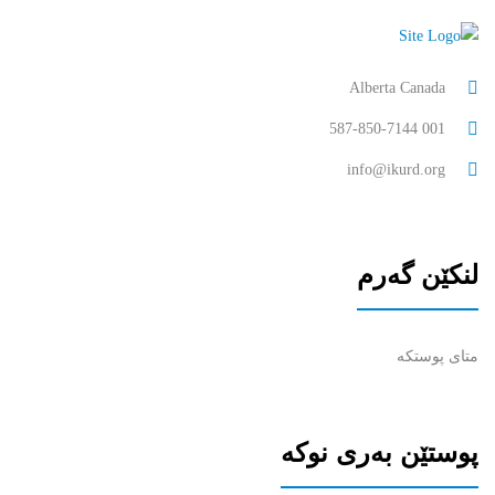
Alberta Canada
001 587-850-7144
info@ikurd.org
لنکێن گەرم
متای پوستکە
پوستێن بەری نوکە