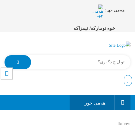
هەمی جهـ :
خوە تومارکە/
ئیمزاکە
هەمی جور
tbinavi